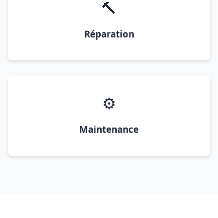
🔨
Réparation
⚙️
Maintenance