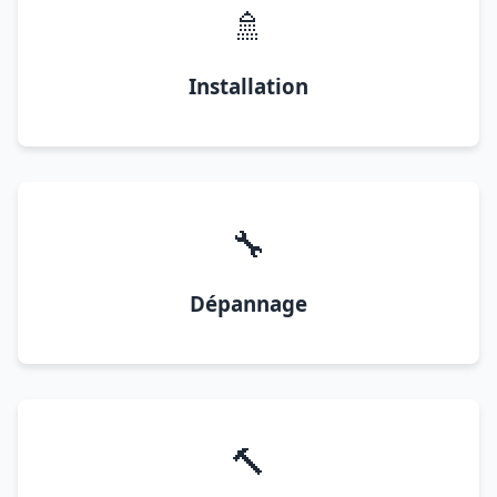
🚿
Installation
🔧
Dépannage
🔨