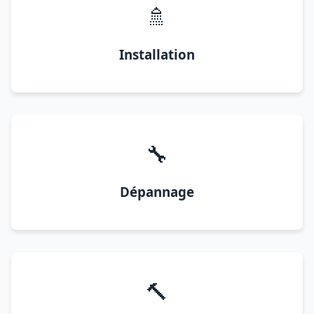
🚿
Installation
🔧
Dépannage
🔨