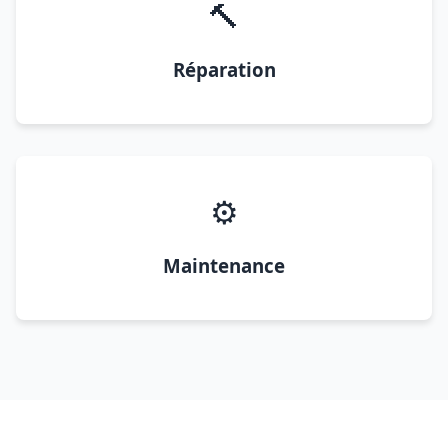
🔨
Réparation
⚙️
Maintenance