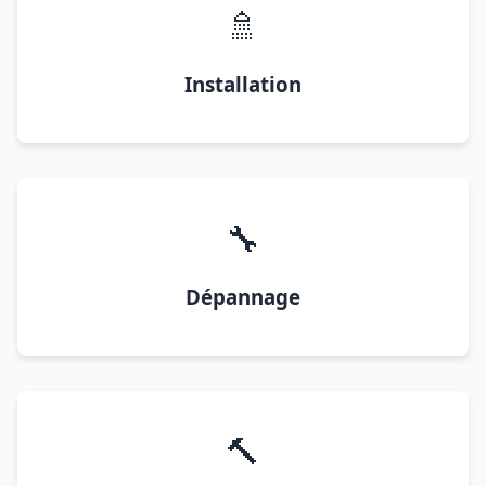
🚿
Installation
🔧
Dépannage
🔨