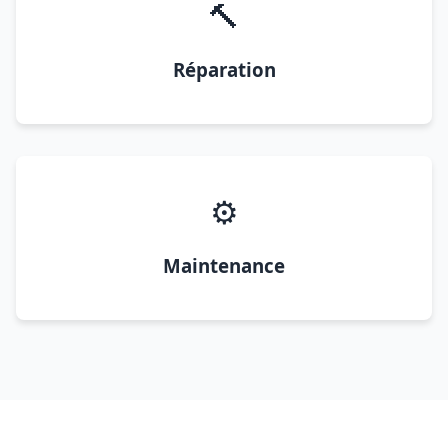
🔨
Réparation
⚙️
Maintenance