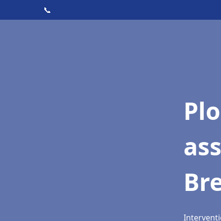
📞
Pl
as
Br
Interventi