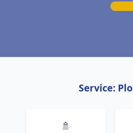
Service: Pl
🚿