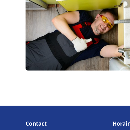
Contact
Horair