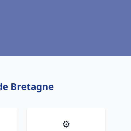
 de Bretagne
⚙️