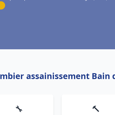
ombier assainissement Bain
🔧
🔨