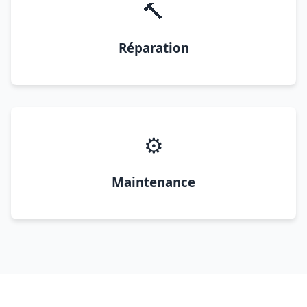
🔨
Réparation
⚙️
Maintenance