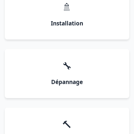
🚿
Installation
🔧
Dépannage
🔨