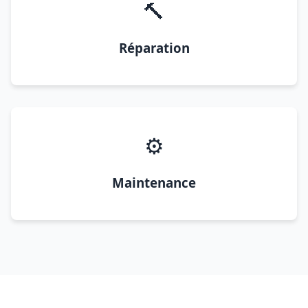
🔨
Réparation
⚙️
Maintenance