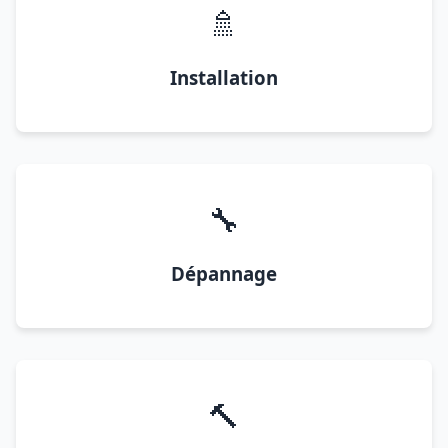
🚿
Installation
🔧
Dépannage
🔨