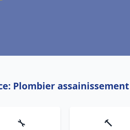
ce: Plombier assainissement
🔧
🔨