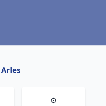
 Arles
⚙️