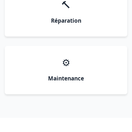
🔨
Réparation
⚙️
Maintenance