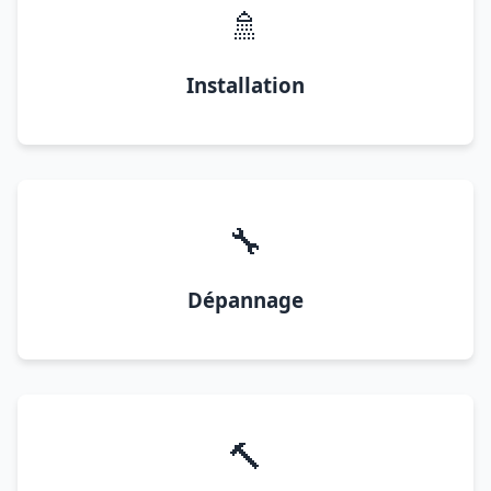
🚿
Installation
🔧
Dépannage
🔨