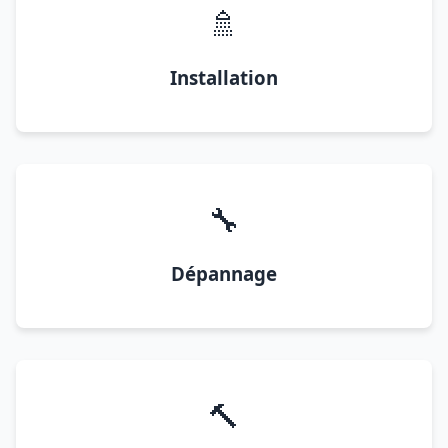
🚿
Installation
🔧
Dépannage
🔨