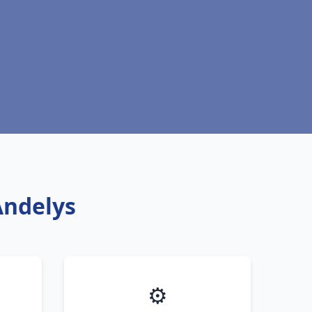
Andelys
⚙️