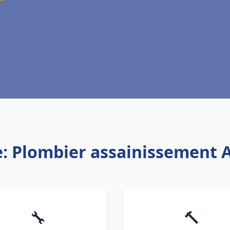
e: Plombier assainissement 
🔧
🔨