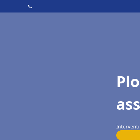
📞
Pl
as
Interventi