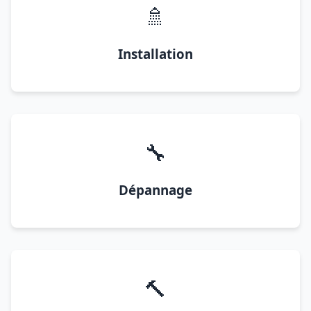
🚿
Installation
🔧
Dépannage
🔨