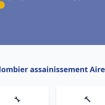
Plombier assainissement Aire 
🔧
🔨