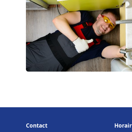
Contact
Horair