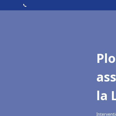
📞
Pl
ass
la 
Interventi