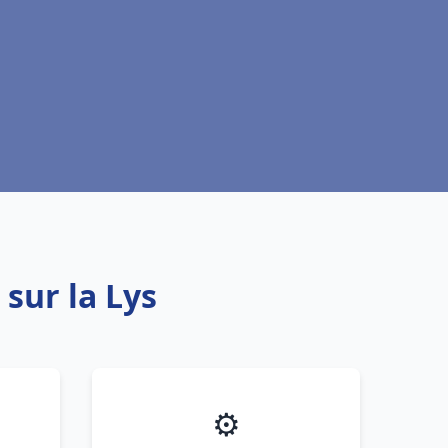
sur la Lys
⚙️