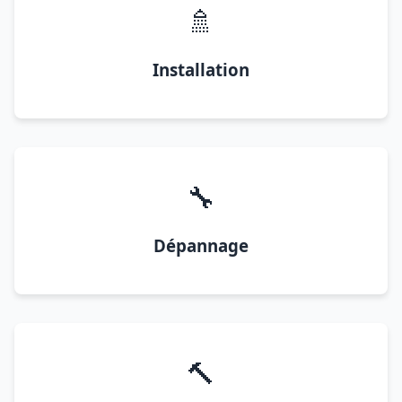
🚿
Installation
🔧
Dépannage
🔨