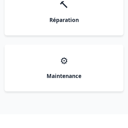
🔨
Réparation
⚙️
Maintenance