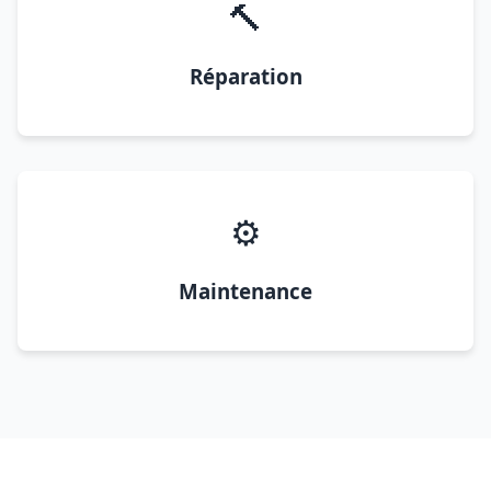
🔨
Réparation
⚙️
Maintenance