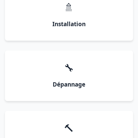
🚿
Installation
🔧
Dépannage
🔨