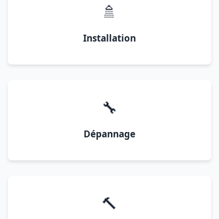
🚿
Installation
🔧
Dépannage
🔨