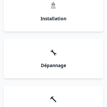
🚿
Installation
🔧
Dépannage
🔨