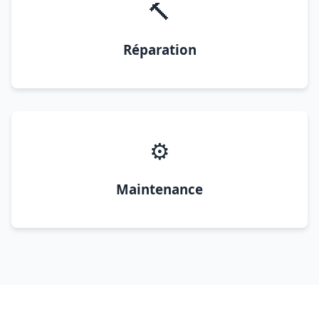
🔨
Réparation
⚙️
Maintenance