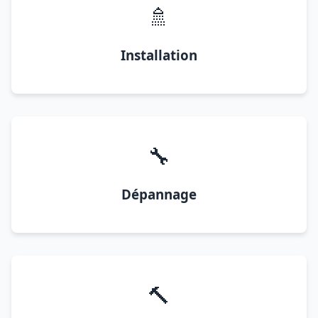
🚿
Installation
🔧
Dépannage
🔨