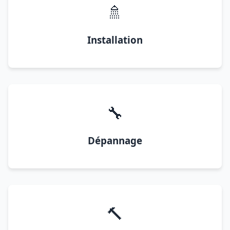
🚿
Installation
🔧
Dépannage
🔨