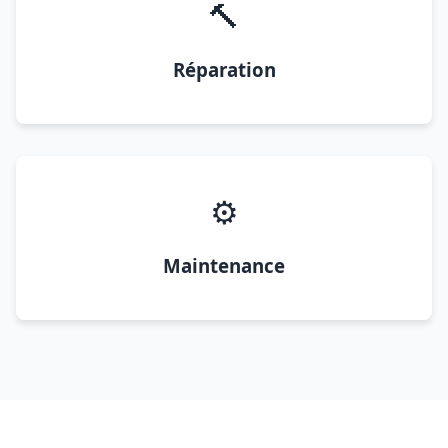
🔨
Réparation
⚙️
Maintenance